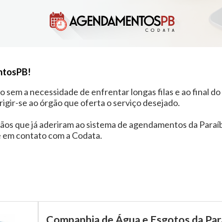
ntosPB!
sem a necessidade de enfrentar longas filas e ao final d
gir-se ao órgão que oferta o serviço desejado.
rgãos que já aderiram ao sistema de agendamentos da Paraí
e em contato com a Codata.
Companhia de Água e Esgotos da Pa