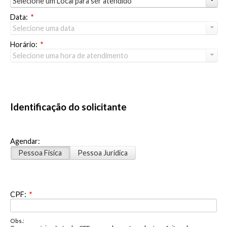
Selecione um Local para ser atendido
Data:
*
Selecione uma data
Horário:
*
Selecione uma hora de atendimento
Identificação do solicitante
Agendar:
Pessoa Física
Pessoa Jurídica
CPF:
*
Obs.: