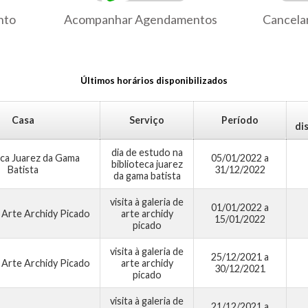
nto
Acompanhar Agendamentos
Cancela
Últimos horários disponibilizados
Casa
Serviço
Período
di
dia de estudo na
eca Juarez da Gama
05/01/2022 a
biblioteca juarez
Batista
31/12/2022
da gama batista
visita à galeria de
01/01/2022 a
e Arte Archidy Picado
arte archidy
15/01/2022
picado
visita à galeria de
25/12/2021 a
e Arte Archidy Picado
arte archidy
30/12/2021
picado
visita à galeria de
21/12/2021 a