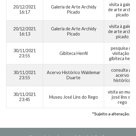
visita à galeria
20/12/2021
Galeria de Arte Archidy
de arte archid
16:17
Picado
picado
visita à galeria
20/12/2021
Galeria de Arte Archidy
de arte archid
16:13
Picado
picado
pesquisa ou
30/11/2021
Gibiteca Henfil
visitação à
23:55
gibiteca henfil
consulta ao
30/11/2021
Acervo Histórico Waldemar
acervo
23:55
Duarte
histórico
visita ao muse
30/11/2021
Museu José Lins do Rego
josé lins do
23:45
rego
*Sujeito a alteração.