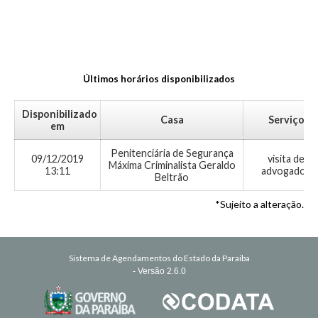
Últimos horários disponibilizados
Disponibilizado
Casa
Serviço
em
Penitenciária de Segurança
09/12/2019
visita de
Máxima Criminalista Geraldo
13:11
advogados
Beltrão
*Sujeito a alteração.
Sistema de Agendamentos do Estado da Paraiba
- Versão 2.6.0