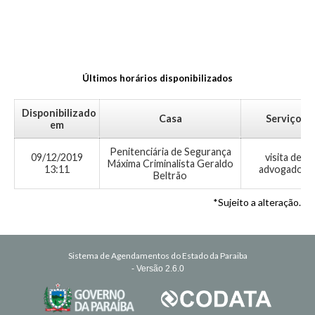
Últimos horários disponibilizados
Disponibilizado
Casa
Serviço
em
Penitenciária de Segurança
09/12/2019
visita de
Máxima Criminalista Geraldo
13:11
advogados
Beltrão
*Sujeito a alteração.
Sistema de Agendamentos do Estado da Paraiba
- Versão 2.6.0